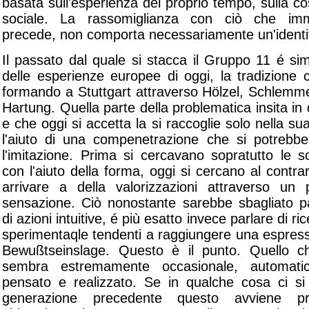
basata sull'esperienza del proprio tempo, sulla co
sociale. La rassomiglianza con ciò che im
precede, non comporta necessariamente un'identit
Il passato dal quale si stacca il Gruppo 11 é si
delle esperienze europee di oggi, la tradizione
formando a Stuttgart attraverso Hölzel, Schlemm
Hartung. Quella parte della problematica insita in
e che oggi si accetta la si raccoglie solo nella s
l'aiuto di una compenetrazione che si potrebbe 
l'imitazione. Prima si cercavano sopratutto le so
con l'aiuto della forma, oggi si cercano al contra
arrivare a della valorizzazioni attraverso un 
sensazione. Ciò nonostante sarebbe sbagliato p
di azioni intuitive, é più esatto invece parlare di r
sperimentaqle tendenti a raggiungere una espress
Bewußtseinslage. Questo è il punto. Quello c
sembra estremamente occasionale, automati
pensato e realizzato. Se in qualche cosa ci si 
generazione precedente questo avviene p